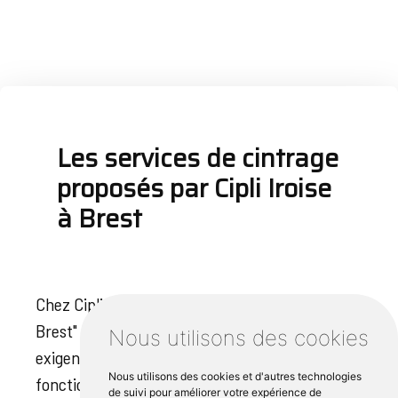
Les services de cintrage
proposés par Cipli Iroise
à Brest
Chez Cipli Iroise, notre service de "cintrage
Brest" sur mesure est conçu pour répondre aux
Nous utilisons des cookies
exigences uniques de chaque projet, en
Nous utilisons des cookies et d'autres technologies
fonction de vos spécifications. En utilisant les
de suivi pour améliorer votre expérience de