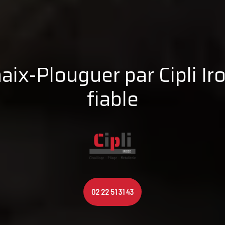
aix-Plouguer par Cipli Iro
fiable
02 22 51 31 43