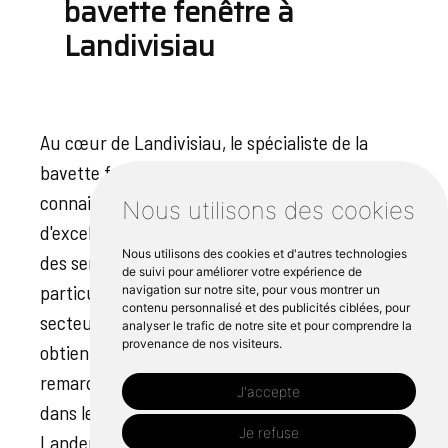
bavette fenêtre à
Landivisiau
Au cœur de Landivisiau, le spécialiste de la
bavette fenêtre, Cipli Iroise, possède une
connaissance approfondie de la fabrication
Nous utilisons des cookies
d'excellence. Nous nous engageons à fournir
Nous utilisons des cookies et d'autres technologies
des services solides aux professionnels et aux
de suivi pour améliorer votre expérience de
particuliers, en repoussant les limites du
navigation sur notre site, pour vous montrer un
contenu personnalisé et des publicités ciblées, pour
secteur de la bavette fenêtre. Notre équipe
analyser le trafic de notre site et pour comprendre la
provenance de nos visiteurs.
obtient régulièrement des résultats
remarquables, établissant de nouvelles normes
J'accepte
dans le secteur à Saint-Finistere, Plouedern et
Je refuse
Landerneau. Nos techniques de pliage