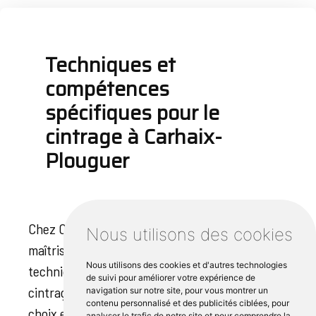
Techniques et
compétences
spécifiques pour le
cintrage à Carhaix-
Plouguer
Chez Cipli Iroise, nous sommes fiers de notre
Nous utilisons des cookies
maîtrise de l'art du cintrage des métaux. Nos
Nous utilisons des cookies et d'autres technologies
techniques spécifiques et nos compétences en
de suivi pour améliorer votre expérience de
cintrage Carhaix-Plouguer font de nous un
navigation sur notre site, pour vous montrer un
contenu personnalisé et des publicités ciblées, pour
choix exceptionnel pour les professionnels et
analyser le trafic de notre site et pour comprendre la