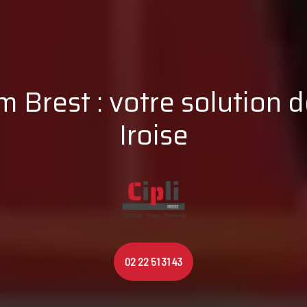
 Brest : votre solution de
Iroise
02 22 51 31 43