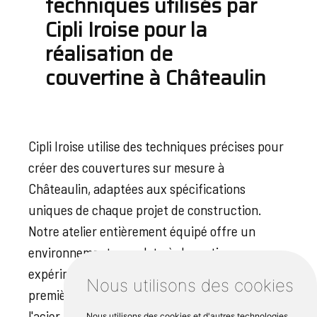
techniques utilisés par
Cipli Iroise pour la
réalisation de
couvertine à Châteaulin
Cipli Iroise utilise des techniques précises pour
créer des couvertures sur mesure à
Châteaulin, adaptées aux spécifications
uniques de chaque projet de construction.
Notre atelier entièrement équipé offre un
environnement complet où des artisans
expérimentés utilisent des matériaux de
Nous utilisons des cookies
première qualité tels que l'aluminium, l'acier et
l'acier inoxydable pour créer une couverture
Nous utilisons des cookies et d'autres technologies