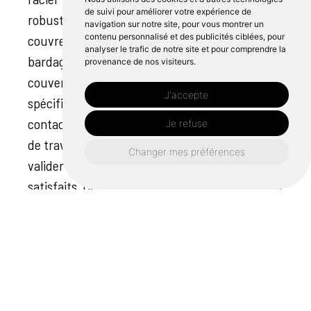
de suivi pour améliorer votre expérience de
robuste et performante. Que vous soyez
navigation sur notre site, pour vous montrer un
contenu personnalisé et des publicités ciblées, pour
couvreur ou impliqué dans des travaux de
analyser le trafic de notre site et pour comprendre la
bardage, Cipli Iroise peut vous fournir la
provenance de nos visiteurs.
couverte sur mesure qui répond à vos besoins
J'accepte
spécifiques. Nous vous invitons à nous
contacter pour plus de détails sur le processus
Je refuse
de travail, les matériaux utilisés, ainsi que pour
Changer mes préférences
valider les commentaires positifs de nos clients
satisfaits. Choisissez Cipli Iroise, là où l'artisanat
rencontre la technologie.