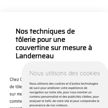
Nos techniques de
tôlerie pour une
couvertine sur mesure à
Landerneau
Nous utilisons des cookies
Chez Cipli Iroise, nous utilisons des techniques
Nous utilisons des cookies et d'autres technologies
de tôlerie de pointe pour créer votre capotage
de suivi pour améliorer votre expérience de
navigation sur notre site, pour vous montrer un
sur mesure à Landerneau. Notre processus
contenu personnalisé et des publicités ciblées, pour
commence par un mesurage minutieux,
analyser le trafic de notre site et pour comprendre la
provenance de nos visiteurs.
garantissant des dimensions précises pour