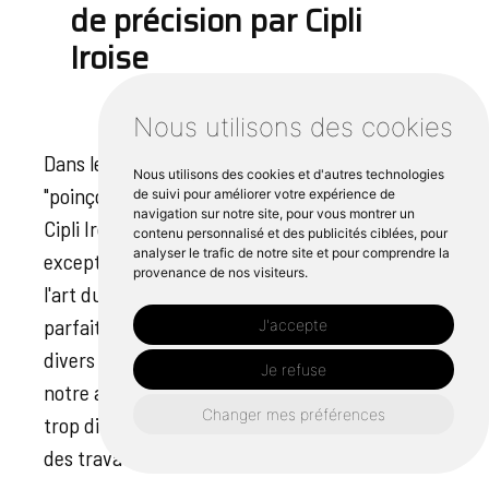
de précision par Cipli
Iroise
Nous utilisons des cookies
Dans le domaine des travaux de précision, le
Nous utilisons des cookies et d'autres technologies
"poinçonnage Châteaulin" incarne la volonté de
de suivi pour améliorer votre expérience de
navigation sur notre site, pour vous montrer un
Cipli Iroise d'obtenir des résultats
contenu personnalisé et des publicités ciblées, pour
analyser le trafic de notre site et pour comprendre la
exceptionnels. Nos artisans se consacrent à
provenance de nos visiteurs.
l'art du poinçonnage, en perçant des trous
parfaits ou en pliant des pièces complexes dans
J'accepte
divers matériaux tels que l'aluminium. Dans
Je refuse
notre atelier de Châteaulin, aucune tâche n'est
Changer mes préférences
trop difficile. Notre approche consciencieuse
des travaux nous permet d'être leaders dans la