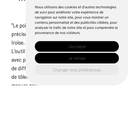
Nous utilisons des cookies et d'autres technologies
de suivi pour améliorer votre expérience de
navigation sur notre site, pour vous montrer un
contenu personnalisé et des publicités ciblées, pour
"Le poinçonnage à Lorient : une technique
analyser le trafic de notre site et pour comprendre la
précise de transformation du métal chez Cipli
provenance de nos visiteurs.
Iroise, où la précision est élevée au rang d'art.
J'accepte
L'outil - un poinçon - se déplace rapidement et
Je refuse
avec précision, créant des pièces métalliques
de différentes formes. Qu'il s'agisse d'un projet
Changer mes préférences
de tôlerie dans le Morbihan ou d'une pièce sur
mesure pour une machine industrielle, le
poinçonnage permet d'obtenir des résultats
irréprochables. L'atelier de Lorient de
l'entreprise est équipé de machines haut de
gamme afin que chaque pièce réponde aux
exigences spécifiques des projets des clients.