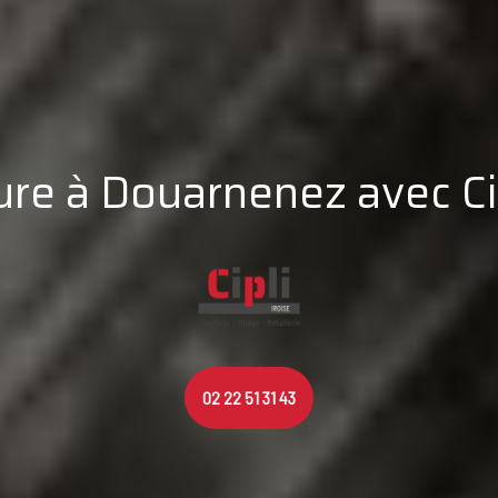
re à Douarnenez avec Cip
02 22 51 31 43