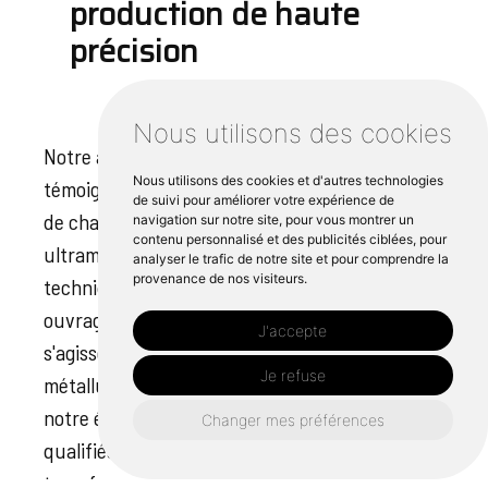
production de haute
précision
Nous utilisons des cookies
Notre atelier de soudage avancé de Morlaix
Nous utilisons des cookies et d'autres technologies
témoigne de notre volonté d'assurer la précision
de suivi pour améliorer votre expérience de
de chaque production. Équipé de machines
navigation sur notre site, pour vous montrer un
contenu personnalisé et des publicités ciblées, pour
ultramodernes, il permet de combiner
analyser le trafic de notre site et pour comprendre la
provenance de nos visiteurs.
technique et technologie pour créer des
ouvrages métalliques de premier ordre. Qu'il
J'accepte
s'agisse de fournir des pièces personnalisées en
Je refuse
métallurgie ou de réaliser la soudure Morlaix,
notre équipe de professionnels hautement
Changer mes préférences
qualifiés ne néglige aucun détail pour
transformer votre concept en réalité. Nous