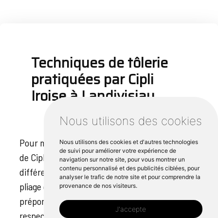
Techniques de tôlerie
pratiquées par Cipli
Iroise à Landivisiau
Nous utilisons des cookies
Pour maîtriser les opérations de tôlerie, l'équipe
Nous utilisons des cookies et d'autres technologies
de suivi pour améliorer votre expérience de
de Cipli Iroise à Landivisiau met en œuvre
navigation sur notre site, pour vous montrer un
contenu personnalisé et des publicités ciblées, pour
différentes techniques. Parmi celles-ci, le
analyser le trafic de notre site et pour comprendre la
pliage et le cintrage occupent une place
provenance de nos visiteurs.
prépondérante, l'accent étant mis sur le
J'accepte
respect des mesures exactes de chaque pièce.