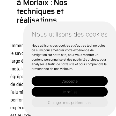
à Morlaix : Nos
techniques et
réalisations
Nous utilisons des cookies
Immergé dans la maîtrise de la tôlerie à Morlaix,
Nous utilisons des cookies et d'autres technologies
de suivi pour améliorer votre expérience de
le savoir-faire de Cipli Iroise s'étend sur un
navigation sur notre site, pour vous montrer un
large éventail de techniques. Le travail du
contenu personnalisé et des publicités ciblées, pour
analyser le trafic de notre site et pour comprendre la
métal est parfaitement maîtrisé avec des
provenance de nos visiteurs.
équipements de pointe tels que des machines
J'accepte
de découpe de précision pour l'acier et
l'aluminium, et des postes de soudure
Je refuse
performants pour l'inox. Grâce à notre
Changer mes préférences
expérience, la réalisation de pièces sur mesure
est au cœur de nos activités dans notre