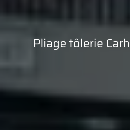
Pliage tôlerie Carh