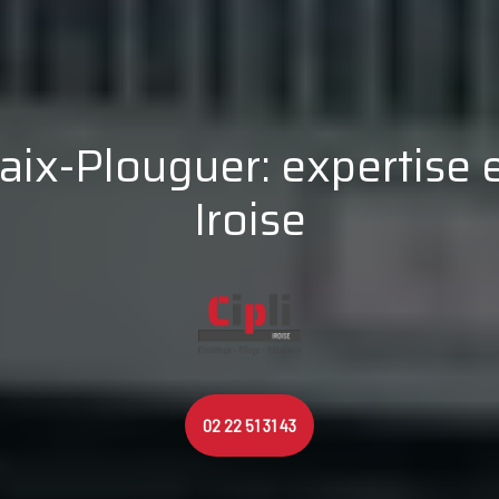
aix-Plouguer: expertise e
Iroise
02 22 51 31 43