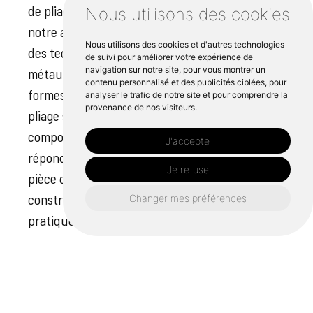
de pliage tôlerie Châteaulin, est au cœur de
Nous utilisons des cookies
notre activité chez Cipli Iroise. Nous utilisons
Nous utilisons des cookies et d'autres technologies
des techniques avancées pour façonner les
de suivi pour améliorer votre expérience de
navigation sur notre site, pour vous montrer un
métaux, notamment l'aluminium, dans les
contenu personnalisé et des publicités ciblées, pour
formes et les profils souhaités. Nos services de
analyser le trafic de notre site et pour comprendre la
provenance de nos visiteurs.
pliage sur mesure garantissent que les
composants sont créés avec précision pour
J'accepte
répondre à des exigences spécifiques. Chaque
Je refuse
pièce que nous créons se caractérise par une
construction robuste, une fonctionnalité
Changer mes préférences
pratique et une finition attrayante. Nos
méthodes pluguffan et quimper donnent des
résultats exceptionnels en permettant des
conceptions complexes dans les métaux. Nous
sommes fiers de faire partie de la scène